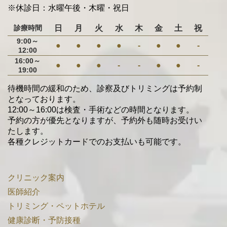
※休診日：水曜午後・木曜・祝日
診療時間
日
月
火
水
木
金
土
祝
9:00～
●
●
●
●
-
●
●
-
12:00
16:00～
●
●
●
-
-
●
●
-
19:00
待機時間の緩和のため、診察及びトリミングは予約制
となっております。
12:00～16:00は検査・手術などの時間となります。
予約の方が優先となりますが、予約外も随時お受けい
たします。
各種クレジットカードでのお支払いも可能です。
クリニック案内
医師紹介
トリミング・ペットホテル
健康診断・予防接種