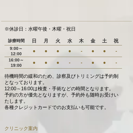
※休診日：水曜午後・木曜・祝日
診療時間
日
月
火
水
木
金
土
祝
9:00～
●
●
●
●
-
●
●
-
12:00
16:00～
●
●
●
-
-
●
●
-
19:00
待機時間の緩和のため、診察及びトリミングは予約制
となっております。
12:00～16:00は検査・手術などの時間となります。
予約の方が優先となりますが、予約外も随時お受けい
たします。
各種クレジットカードでのお支払いも可能です。
クリニック案内